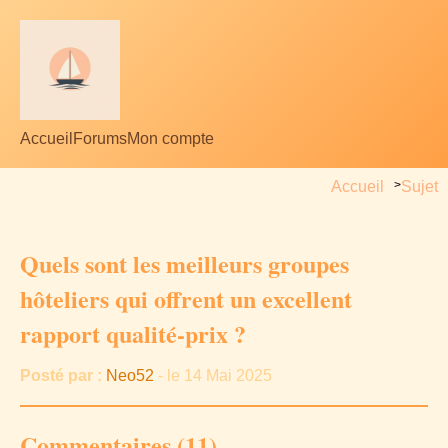
Accueil
Forums
Mon compte
Accueil
>
Sujet
Quels sont les meilleurs groupes
hôteliers qui offrent un excellent
rapport qualité-prix ?
Posté par :
Neo52
- le 14 Mai 2025
Commentaires (11)