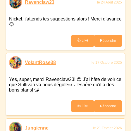
Ravenclaw23
le 24 Août 2025
Nickel, j'attends tes suggestions alors ! Merci d'avance
😉
👍 Like
Répondre
VolantRose38
le 17 Octobre 2025
Yes, super, merci Ravenclaw23! 😉 J'ai hâte de voir ce
que Sullivan va nous dégote«r. J'espère qu'il a des
bons plans! 🤩
👍 Like
Répondre
Jungienne
le 21 Février 2026