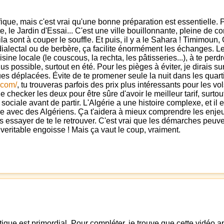
fique, mais c'est vrai qu'une bonne préparation est essentielle.
e, le Jardin d'Essai... C'est une ville bouillonnante, pleine de 
ila sont à couper le souffle. Et puis, il y a le Sahara ! Timimou
ialectal ou de berbère, ça facilite énormément les échanges. Les
cuisine locale (le couscous, la rechta, les pâtisseries...), à te
lus possible, surtout en été. Pour les pièges à éviter, je dirais 
s déplacées. Évite de te promener seule la nuit dans les quartie
e.com/
, tu trouveras parfois des prix plus intéressants pour les
e checker les deux pour être sûre d'avoir le meilleur tarif, surto
et sociale avant de partir. L'Algérie a une histoire complexe, et 
rle avec des Algériens. Ça t'aidera à mieux comprendre les enje
ais essayer de te le retrouver. C'est vrai que les démarches peuve
veritable engoisse ! Mais ça vaut le coup, vraiment.
tique est primordial. Pour compléter, je trouve que cette vidéo 