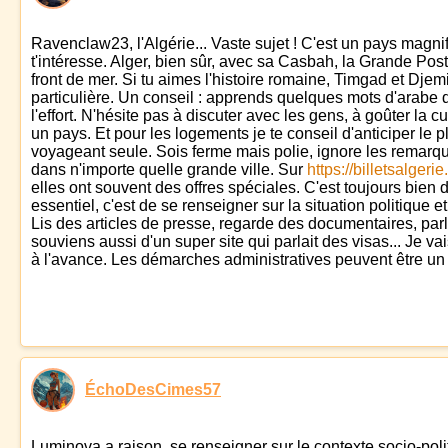
Ravenclaw23, l'Algérie... Vaste sujet ! C'est un pays magni
t'intéresse. Alger, bien sûr, avec sa Casbah, la Grande Post
front de mer. Si tu aimes l'histoire romaine, Timgad et Djem
particulière. Un conseil : apprends quelques mots d'arabe d
l'effort. N'hésite pas à discuter avec les gens, à goûter la 
un pays. Et pour les logements je te conseil d'anticiper le p
voyageant seule. Sois ferme mais polie, ignore les remarque
dans n'importe quelle grande ville. Sur
https://billetsalgeri
elles ont souvent des offres spéciales. C'est toujours bien d
essentiel, c'est de se renseigner sur la situation politique 
Lis des articles de presse, regarde des documentaires, pa
souviens aussi d'un super site qui parlait des visas... Je v
à l'avance. Les démarches administratives peuvent être un 
ÉchoDesCimes57
Luminova a raison, se renseigner sur le contexte socio-poli