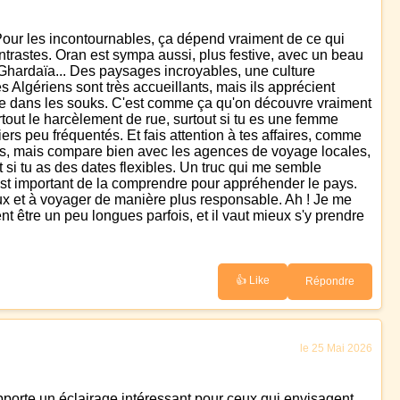
 Pour les incontournables, ça dépend vraiment de ce qui
contrastes. Oran est sympa aussi, plus festive, avec un beau
n, Ghardaïa... Des paysages incroyables, une culture
 Algériens sont très accueillants, mais ils apprécient
 perdre dans les souks. C'est comme ça qu'on découvre vraiment
surtout le harcèlement de rue, surtout si tu es une femme
rs peu fréquentés. Et fais attention à tes affaires, comme
 vols, mais compare bien avec les agences de voyage locales,
ut si tu as des dates flexibles. Un truc qui me semble
il est important de la comprendre pour appréhender le pays.
ux et à voyager de manière plus responsable. Ah ! Je me
nt être un peu longues parfois, et il vaut mieux s'y prendre
👍 Like
Répondre
le 25 Mai 2026
apporte un éclairage intéressant pour ceux qui envisagent