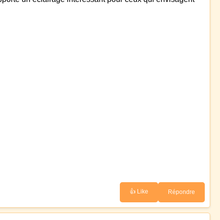
👍 Like
Répondre