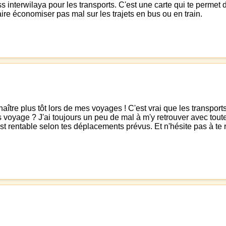
terwilaya pour les transports. C'est une carte qui te permet de 
faire économiser pas mal sur les trajets en bus ou en train.
aître plus tôt lors de mes voyages ! C'est vrai que les transpor
yage ? J'ai toujours un peu de mal à m'y retrouver avec toutes l
 est rentable selon tes déplacements prévus. Et n'hésite pas à t