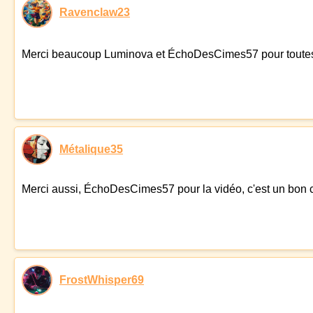
Ravenclaw23
Merci beaucoup Luminova et ÉchoDesCimes57 pour toutes ces i
Métalique35
Merci aussi, ÉchoDesCimes57 pour la vidéo, c'est un bon c
FrostWhisper69