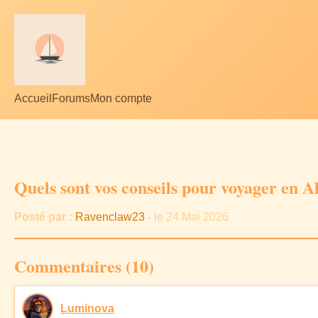
Accueil
Forums
Mon compte
Quels sont vos conseils pour voyager en Al
Posté par :
Ravenclaw23
- le 24 Mai 2026
Commentaires (10)
Luminova